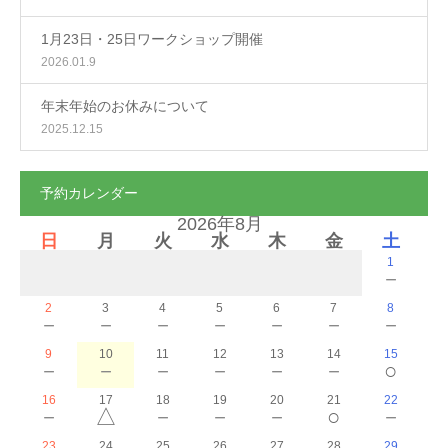
1月23日・25日ワークショップ開催
2026.01.9
年末年始のお休みについて
2025.12.15
予約カレンダー
2026年8月
日
月
火
水
木
金
土
1
－
2
3
4
5
6
7
8
－
－
－
－
－
－
－
9
10
11
12
13
14
15
－
－
－
－
－
－
○
16
17
18
19
20
21
22
－
△
－
－
－
○
－
23
24
25
26
27
28
29