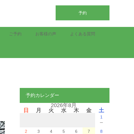
予約
ご予約
お客様の声
よくある質問
予約カレンダー
2026年8月
日
月
火
水
木
金
土
1
－
2
3
4
5
6
7
8