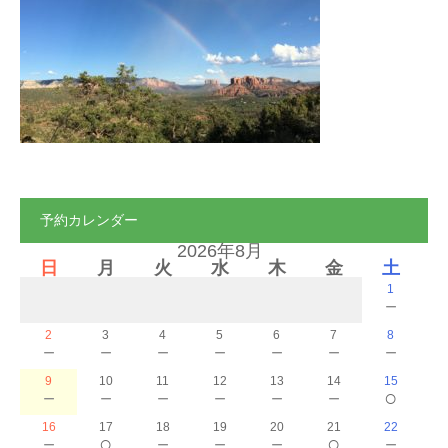
ご予約
お客様の声
よくある質問
アクセス
予約カレンダー
2026年8月
日
月
火
水
木
金
土
1
－
2
3
4
5
6
7
8
－
－
－
－
－
－
－
9
10
11
12
13
14
15
－
－
－
－
－
－
○
16
17
18
19
20
21
22
－
○
－
－
－
○
－