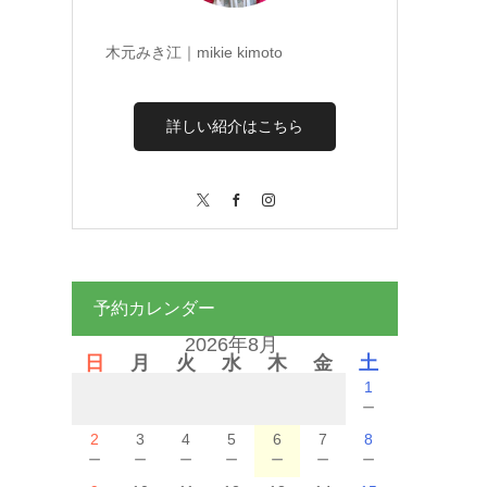
木元みき江｜mikie kimoto
詳しい紹介はこちら
X
Facebook
Instagram
予約カレンダー
2026年8月
日
月
火
水
木
金
土
1
－
2
3
4
5
6
7
8
－
－
－
－
－
－
－