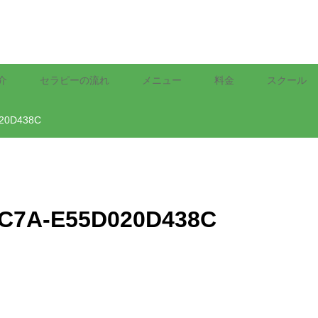
介
セラピーの流れ
メニュー
料金
スクール
020D438C
8C7A-E55D020D438C