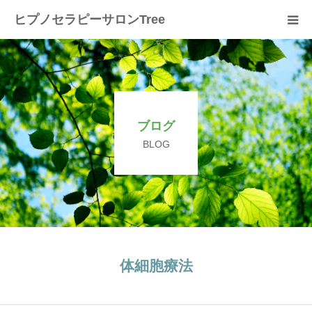
ヒプノセラピーサロンTree
ホーム
サロンについて
ブログ
セラピスト紹介
BLOG
セラピーの流れ
メニュー
料金
体細胞療法
スクール