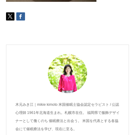
ご予約
お客様の声
よくある質問
アクセス
木元みき江｜mikie kimoto 米国催眠士協会認定セラピスト / 公認
心理師 1961年北海道生まれ。札幌市在住。 福岡県で服飾デザイ
ナーとして働くのち 催眠療法と出会う。 米国を代表とする各協
会にて催眠療法を学び、現在に至る。