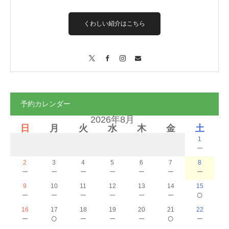
くわしい紹介はこちら
X
Facebook
Instagram
Contact
予約カレンダー
2026年8月
日
月
火
水
木
金
土
1
－
2
3
4
5
6
7
8
－
－
－
－
－
－
－
9
10
11
12
13
14
15
－
－
－
－
－
－
○
16
17
18
19
20
21
22
－
○
－
－
－
○
－