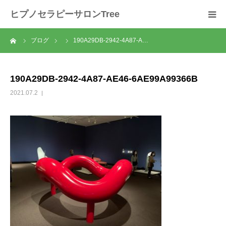
ヒプノセラピーサロンTree
ーム
ブログ
190A29DB-2942-4A87-A…
ホーム
サロンについて
190A29DB-2942-4A87-AE46-6AE99A99366B
2021.07.2
セラピスト紹介
セラピーの流れ
メニュー
料金
スクール