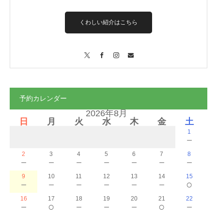
くわしい紹介はこちら
X
Facebook
Instagram
Contact
予約カレンダー
2026年8月
日
月
火
水
木
金
土
1
－
2
3
4
5
6
7
8
－
－
－
－
－
－
－
9
10
11
12
13
14
15
－
－
－
－
－
－
○
16
17
18
19
20
21
22
－
○
－
－
－
○
－