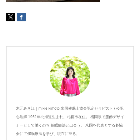
ご予約
お客様の声
よくある質問
アクセス
木元みき江｜mikie kimoto 米国催眠士協会認定セラピスト / 公認
心理師 1961年北海道生まれ。札幌市在住。 福岡県で服飾デザイ
ナーとして働くのち 催眠療法と出会う。 米国を代表とする各協
会にて催眠療法を学び、現在に至る。