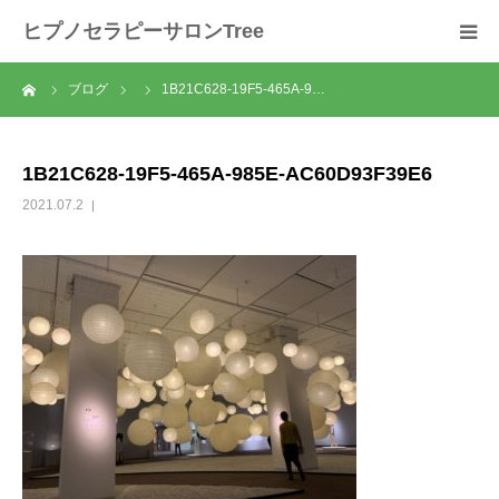
ヒプノセラピーサロンTree
ーム
ブログ
1B21C628-19F5-465A-9…
ホーム
サロンについて
1B21C628-19F5-465A-985E-AC60D93F39E6
2021.07.2
セラピスト紹介
セラピーの流れ
メニュー
料金
スクール