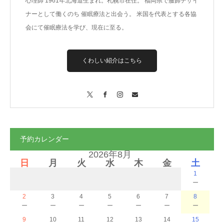
心理師 1961年北海道生まれ。札幌市在住。 福岡県で服飾デザイ
ナーとして働くのち 催眠療法と出会う。 米国を代表とする各協
会にて催眠療法を学び、現在に至る。
くわしい紹介はこちら
X
Facebook
Instagram
Contact
予約カレンダー
2026年8月
日
月
火
水
木
金
土
1
－
2
3
4
5
6
7
8
－
－
－
－
－
－
－
9
10
11
12
13
14
15