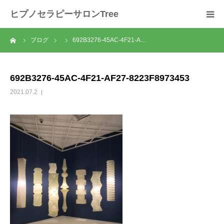
ヒプノセラピーサロンTree
ーム
ブログ
692B3276-45AC-4F21-A…
ホーム
サロンについて
692B3276-45AC-4F21-AF27-8223F8973453
2021.07.2
セラピスト紹介
セラピーの流れ
メニュー
料金
スクール