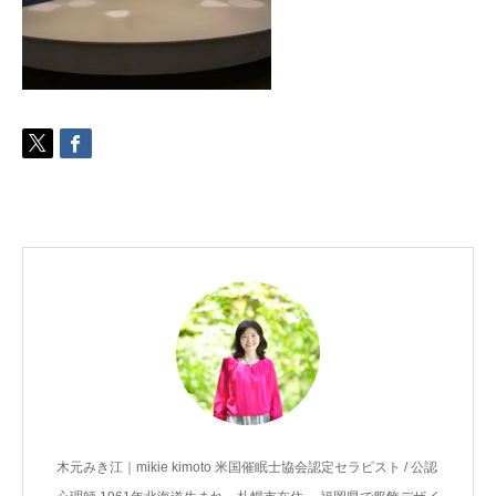
ご予約
お客様の声
よくある質問
アクセス
木元みき江｜mikie kimoto 米国催眠士協会認定セラピスト / 公認