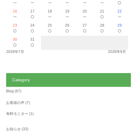
－
－
－
－
－
－
○
16
17
18
19
20
21
22
－
○
－
－
－
○
－
23
24
25
26
27
28
29
○
○
○
○
○
○
○
30
31
○
○
2026年7月
2026年9月
Category
Blog
(67)
お客様の声
(7)
有料モニター
(1)
お知らせ
(33)