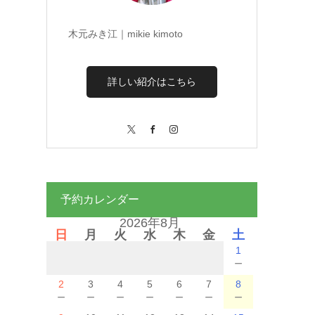
木元みき江｜mikie kimoto
詳しい紹介はこちら
X
Facebook
Instagram
予約カレンダー
2026年8月
日
月
火
水
木
金
土
1
－
2
3
4
5
6
7
8
－
－
－
－
－
－
－