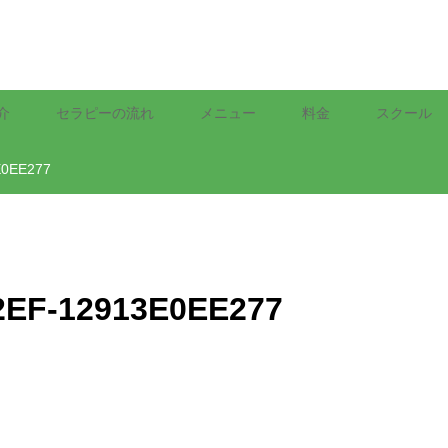
介
セラピーの流れ
メニュー
料金
スクール
E0EE277
2EF-12913E0EE277