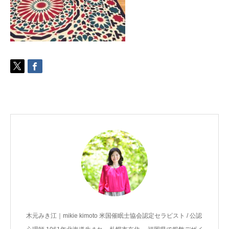
ご予約
お客様の声
よくある質問
アクセス
木元みき江｜mikie kimoto 米国催眠士協会認定セラピスト / 公認