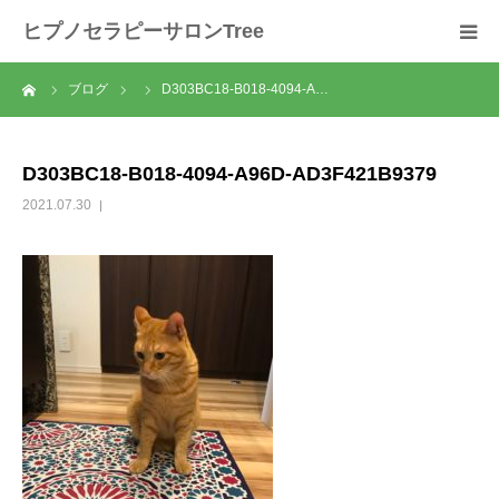
ヒプノセラピーサロンTree
ーム
ブログ
D303BC18-B018-4094-A…
ホーム
サロンについて
D303BC18-B018-4094-A96D-AD3F421B9379
2021.07.30
セラピスト紹介
セラピーの流れ
メニュー
料金
スクール