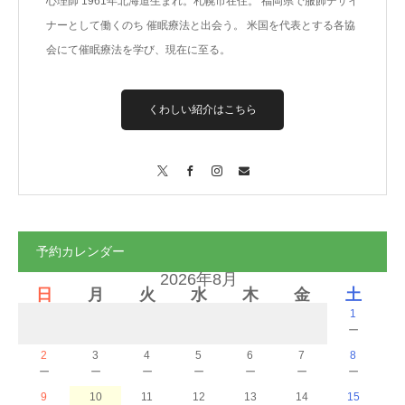
心理師 1961年北海道生まれ。札幌市在住。 福岡県で服飾デザイ
ナーとして働くのち 催眠療法と出会う。 米国を代表とする各協
会にて催眠療法を学び、現在に至る。
くわしい紹介はこちら
X
Facebook
Instagram
Contact
予約カレンダー
2026年8月
日
月
火
水
木
金
土
1
－
2
3
4
5
6
7
8
－
－
－
－
－
－
－
9
10
11
12
13
14
15