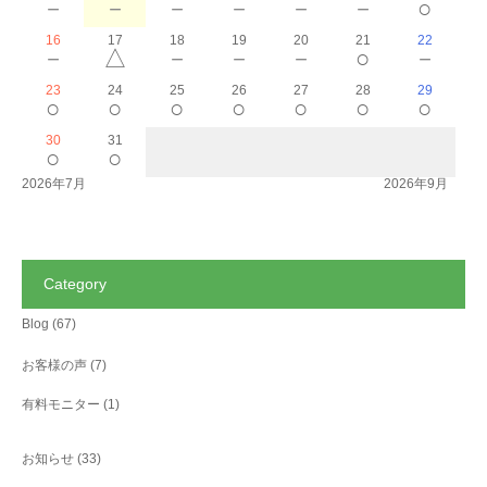
－
－
－
－
－
－
○
16
17
18
19
20
21
22
－
△
－
－
－
○
－
23
24
25
26
27
28
29
○
○
○
○
○
○
○
30
31
○
○
2026年7月
2026年9月
Category
Blog
(67)
お客様の声
(7)
有料モニター
(1)
お知らせ
(33)