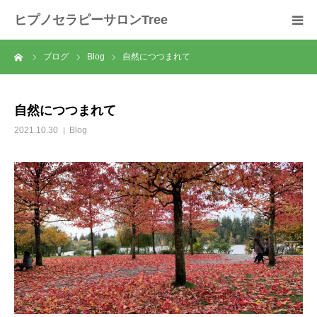
ヒプノセラピーサロンTree
ーム
ブログ
Blog
自然につつまれて
ホーム
サロンについて
自然につつまれて
2021.10.30
Blog
セラピスト紹介
セラピーの流れ
メニュー
料金
スクール