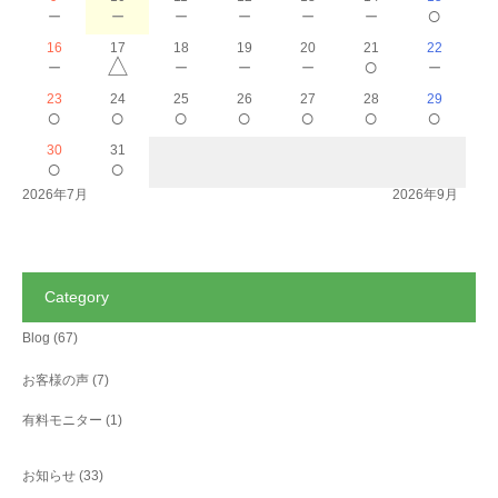
－
－
－
－
－
－
○
16
17
18
19
20
21
22
－
△
－
－
－
○
－
23
24
25
26
27
28
29
○
○
○
○
○
○
○
30
31
○
○
2026年7月
2026年9月
Category
Blog
(67)
お客様の声
(7)
有料モニター
(1)
お知らせ
(33)