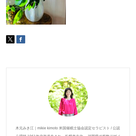
ご予約
お客様の声
よくある質問
アクセス
木元みき江｜mikie kimoto 米国催眠士協会認定セラピスト / 公認