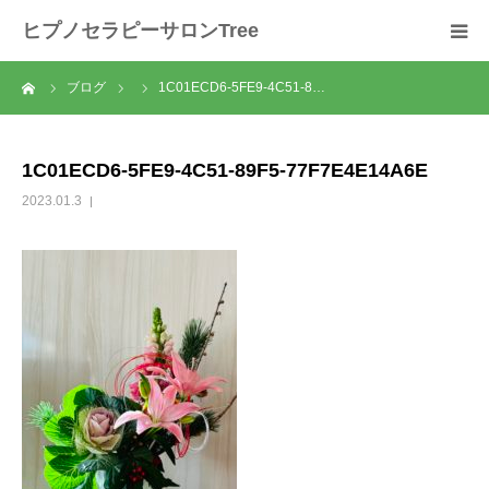
ヒプノセラピーサロンTree
ーム
ブログ
1C01ECD6-5FE9-4C51-8…
ホーム
サロンについて
1C01ECD6-5FE9-4C51-89F5-77F7E4E14A6E
2023.01.3
セラピスト紹介
セラピーの流れ
メニュー
料金
スクール