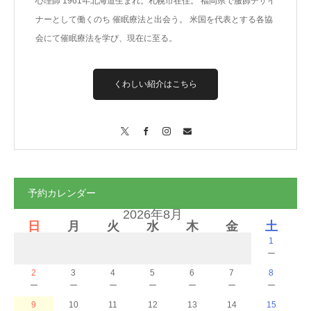
心理師 1961年北海道生まれ。札幌市在住。 福岡県で服飾デザイ
ナーとして働くのち 催眠療法と出会う。 米国を代表とする各協
会にて催眠療法を学び、現在に至る。
くわしい紹介はこちら
X
Facebook
Instagram
Contact
予約カレンダー
2026年8月
日
月
火
水
木
金
土
1
－
2
3
4
5
6
7
8
－
－
－
－
－
－
－
9
10
11
12
13
14
15