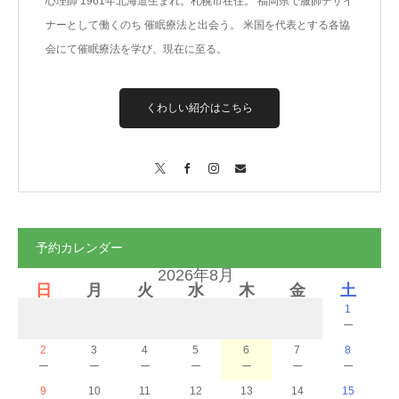
心理師 1961年北海道生まれ。札幌市在住。 福岡県で服飾デザイ
ナーとして働くのち 催眠療法と出会う。 米国を代表とする各協
会にて催眠療法を学び、現在に至る。
くわしい紹介はこちら
X
Facebook
Instagram
Contact
予約カレンダー
2026年8月
日
月
火
水
木
金
土
1
－
2
3
4
5
6
7
8
－
－
－
－
－
－
－
9
10
11
12
13
14
15