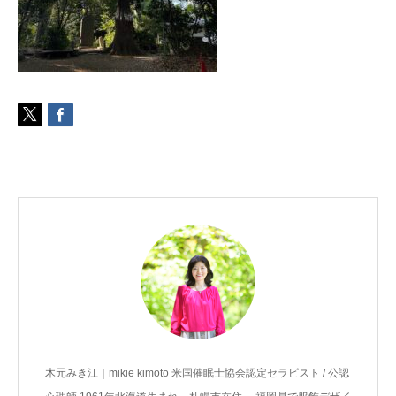
ご予約
お客様の声
よくある質問
アクセス
木元みき江｜mikie kimoto 米国催眠士協会認定セラピスト / 公認