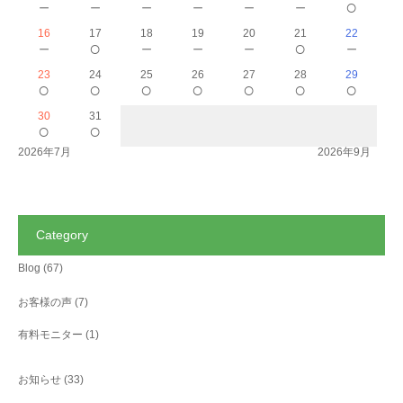
－
－
－
－
－
－
○
16
17
18
19
20
21
22
－
○
－
－
－
○
－
23
24
25
26
27
28
29
○
○
○
○
○
○
○
30
31
○
○
2026年7月
2026年9月
Category
Blog
(67)
お客様の声
(7)
有料モニター
(1)
お知らせ
(33)