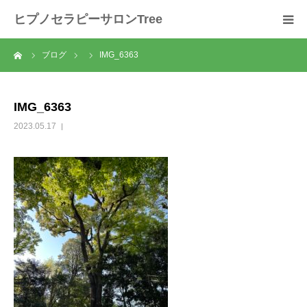
ヒプノセラピーサロンTree
ーム
ブログ
IMG_6363
ホーム
サロンについて
IMG_6363
2023.05.17
セラピスト紹介
セラピーの流れ
メニュー
料金
スクール