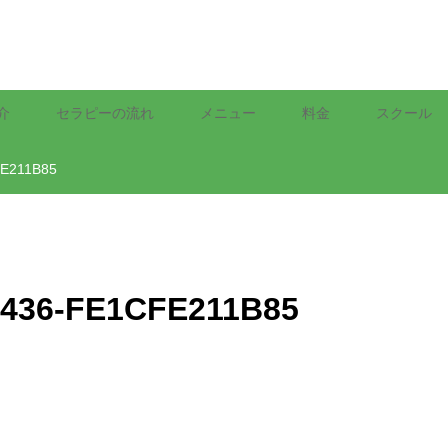
介
セラピーの流れ
メニュー
料金
スクール
FE211B85
A436-FE1CFE211B85