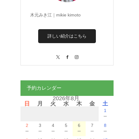
木元みき江｜mikie kimoto
詳しい紹介はこちら
X
Facebook
Instagram
予約カレンダー
2026年8月
日
月
火
水
木
金
土
1
－
2
3
4
5
6
7
8
－
－
－
－
－
－
－