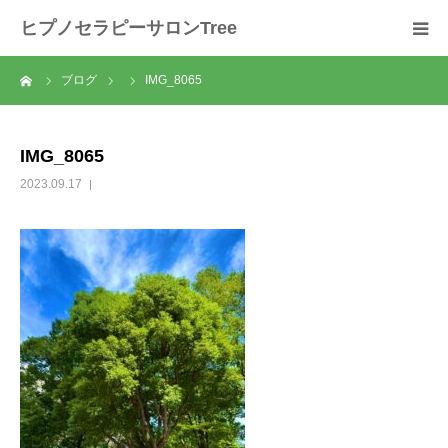
ヒプノセラピーサロンTree
ーム
ブログ
IMG_8065
ホーム
サロンについて
IMG_8065
2023.09.17
セラピスト紹介
セラピーの流れ
メニュー
料金
スクール