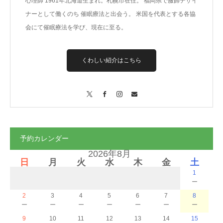
心理師 1961年北海道生まれ。札幌市在住。 福岡県で服飾デザイ
ナーとして働くのち 催眠療法と出会う。 米国を代表とする各協
会にて催眠療法を学び、現在に至る。
くわしい紹介はこちら
X
Facebook
Instagram
Contact
予約カレンダー
2026年8月
日
月
火
水
木
金
土
1
－
2
3
4
5
6
7
8
－
－
－
－
－
－
－
9
10
11
12
13
14
15