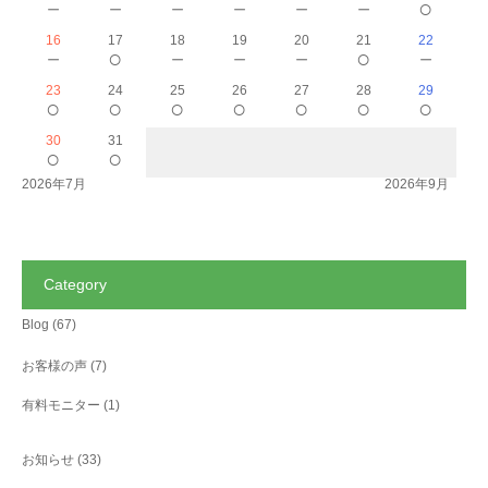
－
－
－
－
－
－
○
16
17
18
19
20
21
22
－
○
－
－
－
○
－
23
24
25
26
27
28
29
○
○
○
○
○
○
○
30
31
○
○
2026年7月
2026年9月
Category
Blog
(67)
お客様の声
(7)
有料モニター
(1)
お知らせ
(33)