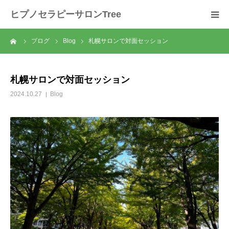
ヒプノセラピーサロンTree
ーム
ブログ
Blog
札幌サロンで対面セッション
ホーム
サロンについて
札幌サロンで対面セッション
2024.10.27
Blog
セラピスト紹介
セラピーの流れ
メニュー
料金
スクール