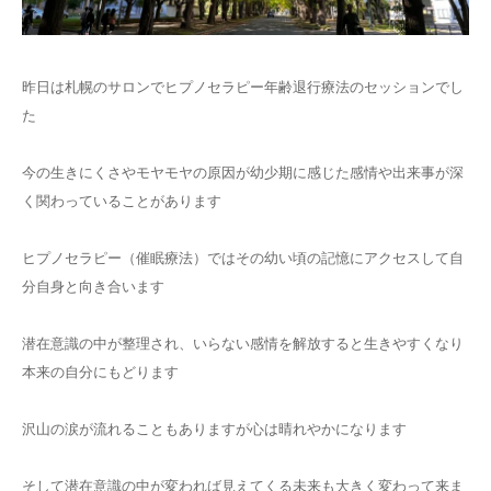
ご予約
昨日は札幌のサロンでヒプノセラピー年齢退行療法のセッションでし
お客様の声
た
よくある質問
今の生きにくさやモヤモヤの原因が幼少期に感じた感情や出来事が深
く関わっていることがあります
アクセス
ヒプノセラピー（催眠療法）ではその幼い頃の記憶にアクセスして自
分自身と向き合います
潜在意識の中が整理され、いらない感情を解放すると生きやすくなり
本来の自分にもどります
沢山の涙が流れることもありますが心は晴れやかになります
そして潜在意識の中が変われば見えてくる未来も大きく変わって来ま