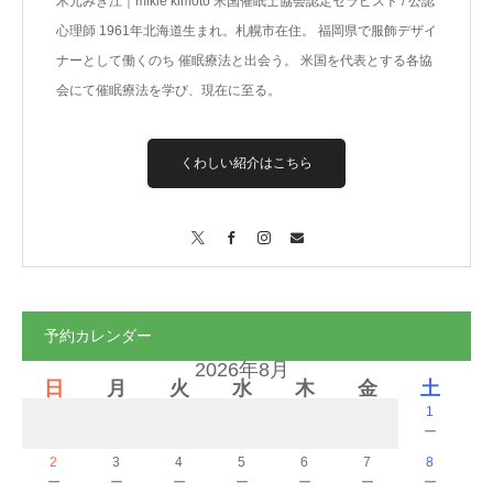
木元みき江｜mikie kimoto 米国催眠士協会認定セラピスト / 公認
心理師 1961年北海道生まれ。札幌市在住。 福岡県で服飾デザイ
ナーとして働くのち 催眠療法と出会う。 米国を代表とする各協
会にて催眠療法を学び、現在に至る。
くわしい紹介はこちら
X
Facebook
Instagram
Contact
予約カレンダー
2026年8月
日
月
火
水
木
金
土
1
－
2
3
4
5
6
7
8
－
－
－
－
－
－
－