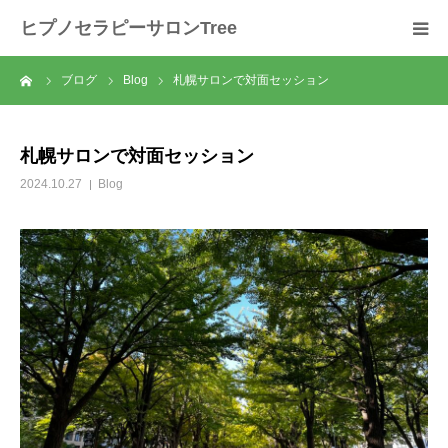
ヒプノセラピーサロンTree
ーム
ブログ
Blog
札幌サロンで対面セッション
ホーム
サロンについて
札幌サロンで対面セッション
2024.10.27
Blog
セラピスト紹介
セラピーの流れ
メニュー
料金
スクール