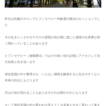
ご予約
昨日は札幌のサロンでヒプノセラピー年齢退行療法のセッションでし
お客様の声
た
よくある質問
今の生きにくさやモヤモヤの原因が幼少期に感じた感情や出来事が深
く関わっていることがあります
アクセス
ヒプノセラピー（催眠療法）ではその幼い頃の記憶にアクセスして自
分自身と向き合います
潜在意識の中が整理され、いらない感情を解放すると生きやすくなり
本来の自分にもどります
沢山の涙が流れることもありますが心は晴れやかになります
そして潜在意識の中が変われば見えてくる未来も大きく変わって来ま