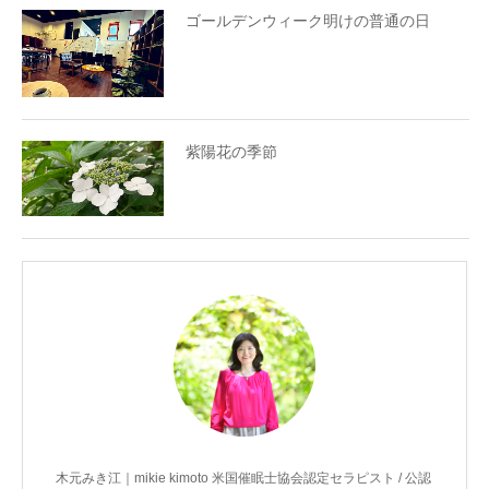
ゴールデンウィーク明けの普通の日
紫陽花の季節
木元みき江｜mikie kimoto 米国催眠士協会認定セラピスト / 公認