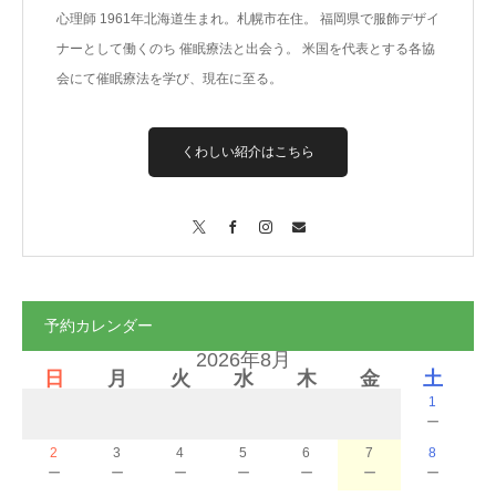
心理師 1961年北海道生まれ。札幌市在住。 福岡県で服飾デザイ
ナーとして働くのち 催眠療法と出会う。 米国を代表とする各協
会にて催眠療法を学び、現在に至る。
くわしい紹介はこちら
X
Facebook
Instagram
Contact
予約カレンダー
2026年8月
日
月
火
水
木
金
土
1
－
2
3
4
5
6
7
8
－
－
－
－
－
－
－