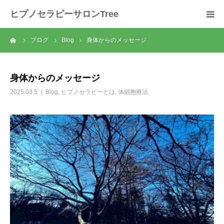
ヒプノセラピーサロンTree
ーム
ブログ
Blog
身体からのメッセージ
ホーム
サロンについて
身体からのメッセージ
2025.03.5
Blog
,
ヒプノセラピーとは
,
体細胞療法
セラピスト紹介
セラピーの流れ
メニュー
料金
スクール