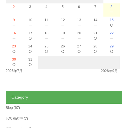
2
3
4
5
6
7
8
－
－
－
－
－
－
－
9
10
11
12
13
14
15
－
－
－
－
－
－
○
16
17
18
19
20
21
22
－
○
－
－
－
○
－
23
24
25
26
27
28
29
○
○
○
○
○
○
○
30
31
○
○
2026年7月
2026年9月
Category
Blog
(67)
お客様の声
(7)