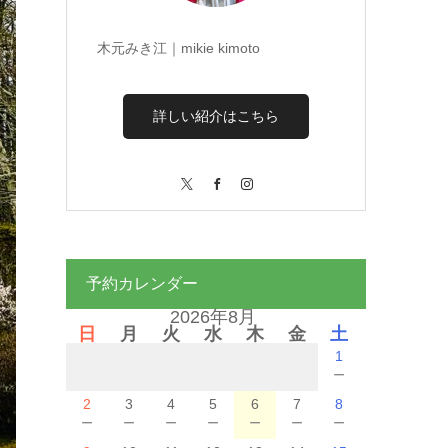
木元みき江｜mikie kimoto
詳しい紹介はこちら
X
Facebook
Instagram
予約カレンダー
2026年8月
日
月
火
水
木
金
土
1
－
2
3
4
5
6
7
8
－
－
－
－
－
－
－