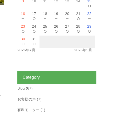
9
10
11
12
13
14
15
－
－
－
－
－
－
○
16
17
18
19
20
21
22
－
○
－
－
－
○
－
23
24
25
26
27
28
29
○
○
○
○
○
○
○
30
31
○
○
2026年7月
2026年9月
Category
Blog
(67)
、
お客様の声
(7)
有料モニター
(1)