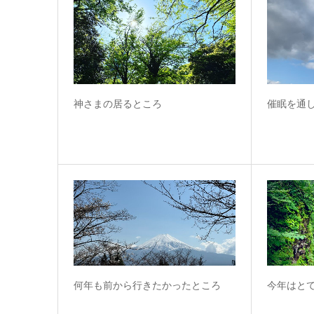
神さまの居るところ
催眠を通
何年も前から行きたかったところ
今年はと