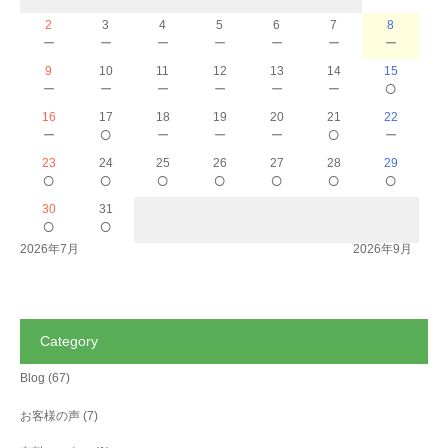
2
3
4
5
6
7
8
－
－
－
－
－
－
－
9
10
11
12
13
14
15
－
－
－
－
－
－
○
16
17
18
19
20
21
22
－
○
－
－
－
○
－
23
24
25
26
27
28
29
○
○
○
○
○
○
○
30
31
○
○
2026年7月
2026年9月
Category
Blog
(67)
お客様の声
(7)