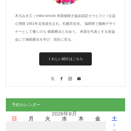
木元みき江｜mikie kimoto 米国催眠士協会認定セラピスト / 公認
心理師 1961年北海道生まれ。札幌市在住。 福岡県で服飾デザイ
ナーとして働くのち 催眠療法と出会う。 米国を代表とする各協
会にて催眠療法を学び、現在に至る。
くわしい紹介はこちら
X
Facebook
Instagram
Contact
予約カレンダー
2026年8月
日
月
火
水
木
金
土
1
－