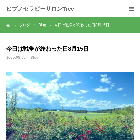
ヒプノセラピーサロンTree
ーム
ブログ
Blog
今日は戦争が終わった日8月15日
ホーム
サロンについて
今日は戦争が終わった日8月15日
2025.08.15
Blog
セラピスト紹介
セラピーの流れ
メニュー
料金
スクール