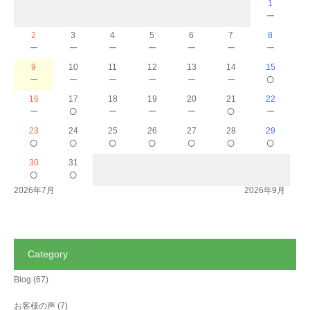
1
－
2
3
4
5
6
7
8
－
－
－
－
－
－
－
9
10
11
12
13
14
15
－
－
－
－
－
－
○
16
17
18
19
20
21
22
－
○
－
－
－
○
－
23
24
25
26
27
28
29
○
○
○
○
○
○
○
30
31
○
○
2026年7月
2026年9月
Category
Blog
(67)
お客様の声
(7)