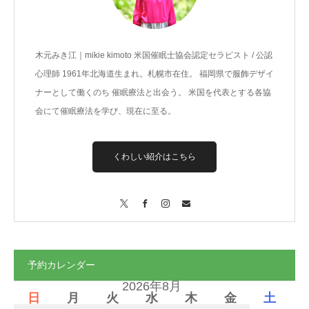
木元みき江｜mikie kimoto 米国催眠士協会認定セラピスト / 公認
心理師 1961年北海道生まれ。札幌市在住。 福岡県で服飾デザイ
ナーとして働くのち 催眠療法と出会う。 米国を代表とする各協
会にて催眠療法を学び、現在に至る。
くわしい紹介はこちら
X
Facebook
Instagram
Contact
予約カレンダー
2026年8月
日
月
火
水
木
金
土