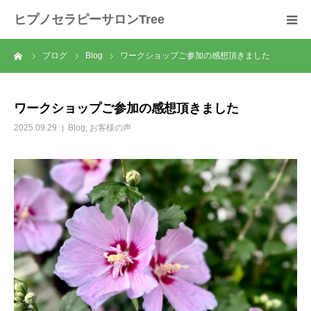
ヒプノセラピーサロンTree
ーム
ブログ
Blog
ワークショップご参加の感想頂きました
ホーム
サロンについて
ワークショップご参加の感想頂きました
2025.09.29
Blog
,
お客様の声
セラピスト紹介
セラピーの流れ
メニュー
料金
スクール