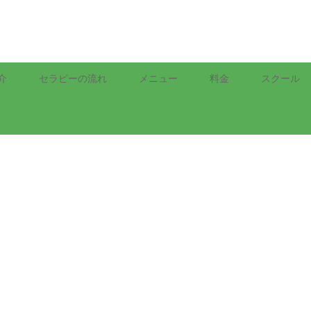
介
セラピーの流れ
メニュー
料金
スクール