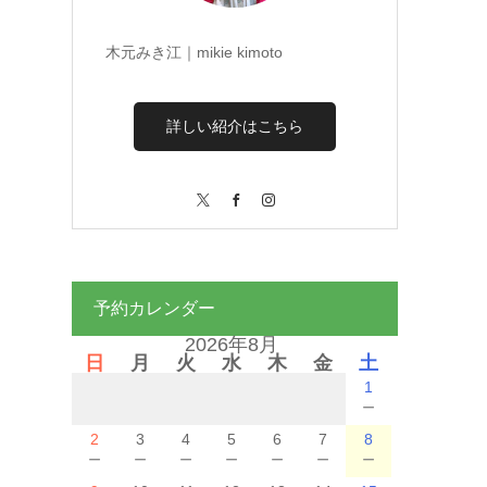
木元みき江｜mikie kimoto
詳しい紹介はこちら
X
Facebook
Instagram
予約カレンダー
2026年8月
日
月
火
水
木
金
土
1
－
2
3
4
5
6
7
8
－
－
－
－
－
－
－