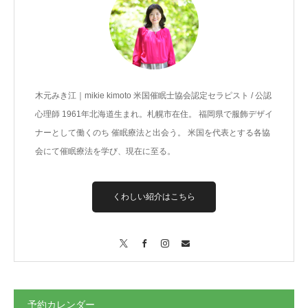
ご予約
お客様の声
木元みき江｜mikie kimoto 米国催眠士協会認定セラピスト / 公認
よくある質問
心理師 1961年北海道生まれ。札幌市在住。 福岡県で服飾デザイ
ナーとして働くのち 催眠療法と出会う。 米国を代表とする各協
アクセス
会にて催眠療法を学び、現在に至る。
くわしい紹介はこちら
X
Facebook
Instagram
Contact
予約カレンダー