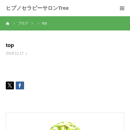
ヒプノセラピーサロンTree
ーム
ブログ
top
ホーム
サロンについて
top
2018.12.17
セラピスト紹介
セラピーの流れ
メニュー
料金
スクール