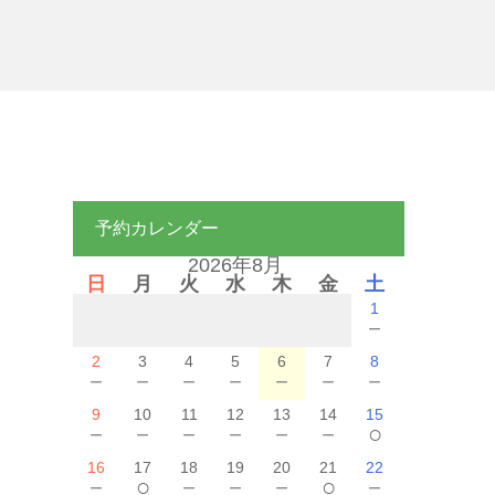
予約カレンダー
2026年8月
日
月
火
水
木
金
土
1
－
2
3
4
5
6
7
8
－
－
－
－
－
－
－
9
10
11
12
13
14
15
－
－
－
－
－
－
○
16
17
18
19
20
21
22
－
○
－
－
－
○
－