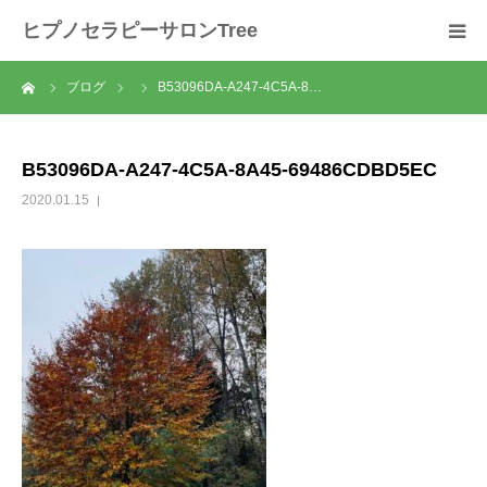
ヒプノセラピーサロンTree
ーム
ブログ
B53096DA-A247-4C5A-8…
ホーム
サロンについて
B53096DA-A247-4C5A-8A45-69486CDBD5EC
2020.01.15
セラピスト紹介
セラピーの流れ
メニュー
料金
スクール