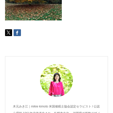
ご予約
お客様の声
よくある質問
アクセス
木元みき江｜mikie kimoto 米国催眠士協会認定セラピスト / 公認