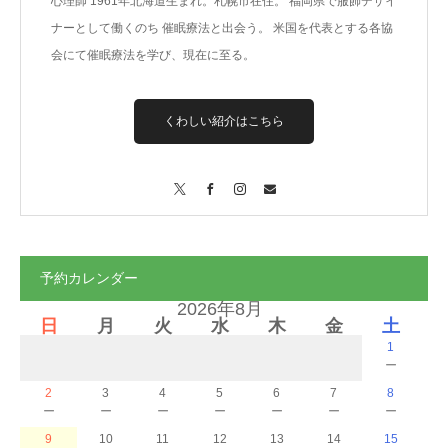
心理師 1961年北海道生まれ。札幌市在住。 福岡県で服飾デザイ
ナーとして働くのち 催眠療法と出会う。 米国を代表とする各協
会にて催眠療法を学び、現在に至る。
くわしい紹介はこちら
X
Facebook
Instagram
Contact
予約カレンダー
2026年8月
日
月
火
水
木
金
土
1
－
2
3
4
5
6
7
8
－
－
－
－
－
－
－
9
10
11
12
13
14
15