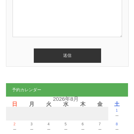
予約カレンダー
2026年8月
日
月
火
水
木
金
土
1
－
2
3
4
5
6
7
8
－
－
－
－
－
－
－