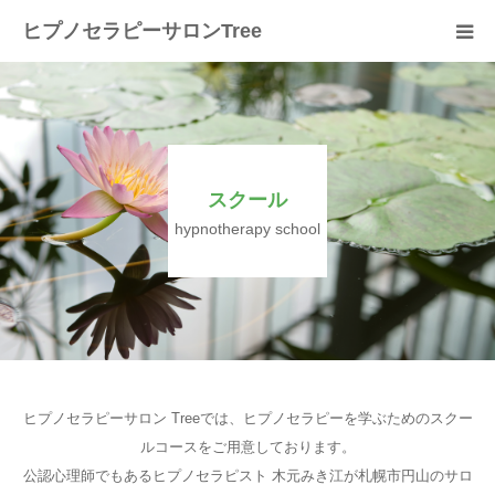
ヒプノセラピーサロンTree
ホーム
サロンについて
スクール
セラピスト紹介
hypnotherapy school
セラピーの流れ
メニュー
料金
ヒプノセラピーサロン Treeでは、ヒプノセラピーを学ぶためのスクー
ルコースをご用意しております。
スクール
公認心理師でもあるヒプノセラピスト 木元みき江が札幌市円山のサロ