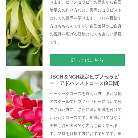
べます。ヒプノセラピーの歴史から自己
暗示文の作り方など、実際にセラピスト
としての誘導を学べます。プロを目指す
方はもちろんですが、自己啓発やご自身
の視野を広げる経験としても楽しい講座
です。
詳しくはこちら
JBCH＆NGH認定ヒプノセラピ
ー・アドバンストコース(9日間)
ベーシックコースを終えた方、または他
のスクールでヒプノセラピーについて勉
強された方に、さらに深い知識を付けて
いただくコースです。知識だけではなく
実技も含め実践的な内容も多く学べま
す。プロを目指す方におすすめです。※