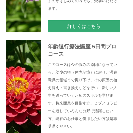
ぶのがはじめての方でも、受講いただけ
ます。
詳しくはこちら
年齢退行療法講座 5日間プロ
コース
このコースは今の悩みの原因になってい
る、幼少の頃（体内記憶）に戻り、潜在
意識の領域まで掘り下げ、その原因の植
え替え・書き換えなどを行い、新しい人
生を送っていくためのスキルを学びま
す。将来開業を目指す方、ヒプノセラピ
ーを通していろんな分野で活躍したい
方、現在のお仕事と併用したい方は是非
受講ください。