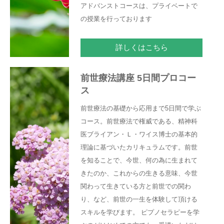
アドバンストコースは、プライベートで
の授業を行っております
詳しくはこちら
前世療法講座 5日間プロコー
ス
前世療法の基礎から応用まで5日間で学ぶ
コース。前世療法で権威である、精神科
医ブライアン・Ｌ・ワイス博士の基本的
理論に基づいたカリキュラムです。前世
を知ることで、今世、何の為に生まれて
きたのか、これからの生きる意味、今世
関わって生きている方と前世での関わ
り、など、前世の一生を体験して頂ける
スキルを学びます。 ピプノセラピーを学