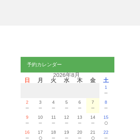
予約カレンダー
2026年8月
日
月
火
水
木
金
土
1
－
2
3
4
5
6
7
8
－
－
－
－
－
－
－
9
10
11
12
13
14
15
－
－
－
－
－
－
○
16
17
18
19
20
21
22
－
○
－
－
－
○
－