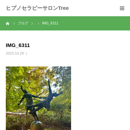
ヒプノセラピーサロンTree
ーム
ブログ
IMG_6311
ホーム
サロンについて
IMG_6311
2025.10.29
セラピスト紹介
セラピーの流れ
メニュー
料金
スクール