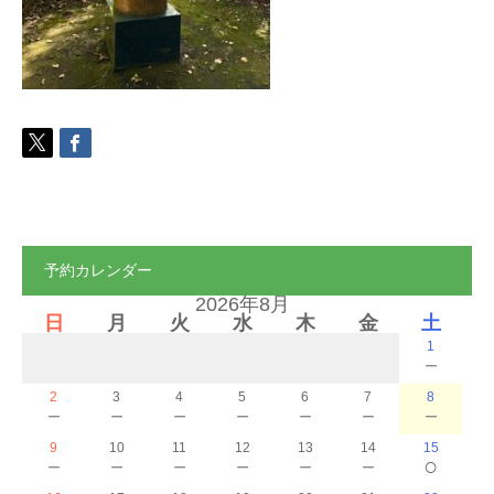
ご予約
お客様の声
よくある質問
アクセス
予約カレンダー
2026年8月
日
月
火
水
木
金
土
1
－
2
3
4
5
6
7
8
－
－
－
－
－
－
－
9
10
11
12
13
14
15
－
－
－
－
－
－
○