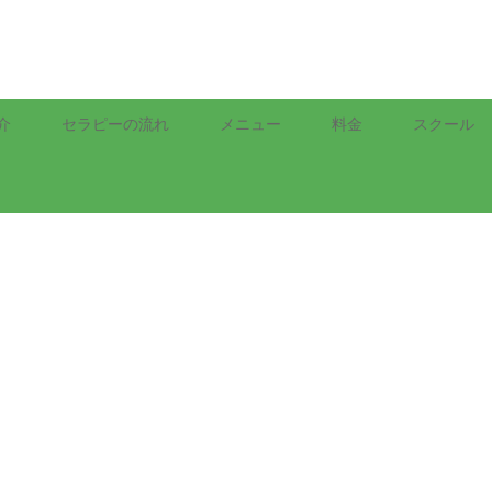
介
セラピーの流れ
メニュー
料金
スクール