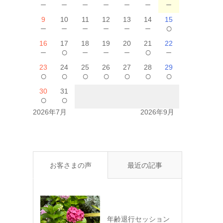
－
－
－
－
－
－
－
9
10
11
12
13
14
15
－
－
－
－
－
－
○
16
17
18
19
20
21
22
－
○
－
－
－
○
－
23
24
25
26
27
28
29
○
○
○
○
○
○
○
30
31
○
○
2026年7月
2026年9月
お客さまの声
最近の記事
年齢退行セッション