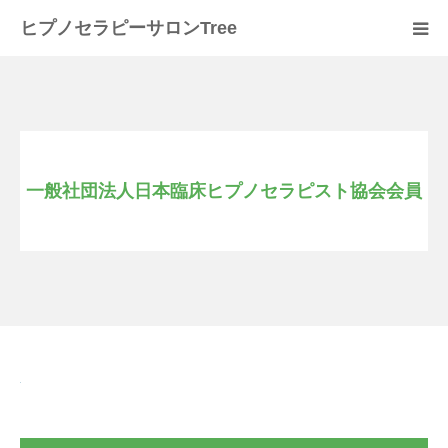
ヒプノセラピーサロンTree
ホーム
サロンについて
一般社団法人日本臨床ヒプノセラピスト協会会員
セラピスト紹介
セラピーの流れ
メニュー
料金
スクール