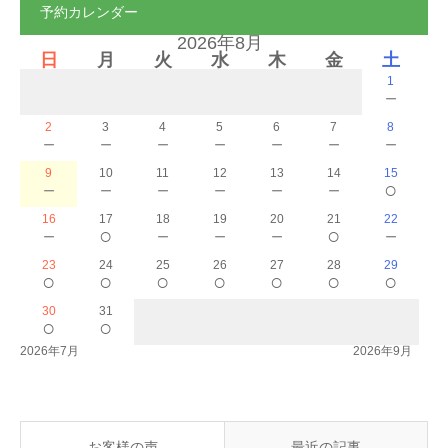
予約カレンダー
ご予約
2026年8月
日
月
火
水
木
金
土
1
お客様の声
－
2
3
4
5
6
7
8
－
－
－
－
－
－
－
よくある質問
9
10
11
12
13
14
15
－
－
－
－
－
－
○
アクセス
16
17
18
19
20
21
22
－
○
－
－
－
○
－
23
24
25
26
27
28
29
○
○
○
○
○
○
○
30
31
○
○
2026年7月
2026年9月
お客様の声
最近の記事