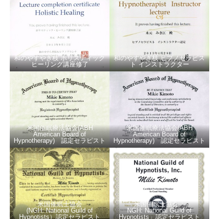
和のやすやぎ枝 ホリスティック
和のやすやぎ枝 ヒプノセラピス
ヒーリング講座修了
ト インストラクター
米国催眠療法協会(ABH
米国催眠療法協会(ABH
American Board of
American Board of
Hypnotherapy) 認定セラピスト
Hypnotherapy) 認定セラピスト
米国催眠士協会
米国催眠士協会「
(NGH: National Guild of
NGH: National Guild of
Hypnotists）認定セラピスト
Hypnotists」認定セラピスト