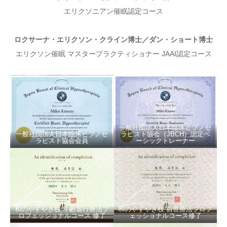
エリクソニアン催眠認定コース
ロクサーナ・エリクソン・クライン博士／ダン・ショート博士
エリクソン催眠 マスタープラクティショナー JAAI認定コース
一般社団法人日本臨床ヒプノセ
一般社団法人日本臨床ヒプノセ
ラピスト協会（JBCH）認定ベ
ラピスト協会会員
ーシックトレーナー
和のやすやぎ枝 年齢退行療法プ
和のやすやぎ枝 前世療法プロフ
ロフェッショナルコース 修了
ェッショナルコース修了