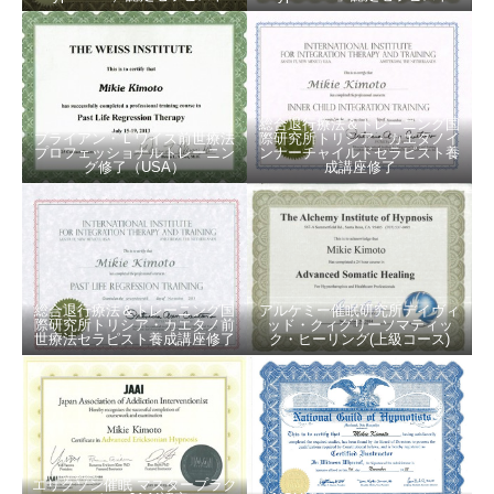
総合退行療法＆トレーニング国
ブライアン・Ｌワイス前世療法
際研究所トリシア・カエタノイ
プロフェッショナルトレーニン
ンナーチャイルドセラピスト養
グ修了（USA）
成講座修了
総合退行療法＆トレーニング国
アルケミー催眠研究所デイヴィ
際研究所トリシア・カエタノ前
ッド・クィグリーソマティッ
世療法セラピスト養成講座修了
ク・ヒーリング(上級コース)
エリクソン催眠 マスタープラク