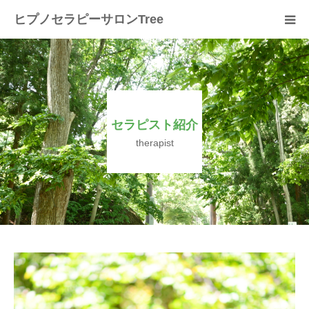
ヒプノセラピーサロンTree
ホーム
サロンについて
セラピスト紹介
セラピスト紹介
therapist
セラピーの流れ
メニュー
料金
スクール