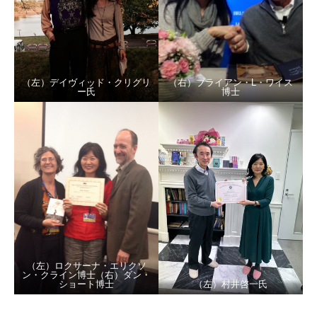
（左）デイヴィッド・クリグリ
（右）ブライアン・L・ワイス
ー氏
博士
（左）ロクサーナ・エリクソ
ン・クライン博士（右）ダン・
ショート博士
（左）村井啓一氏