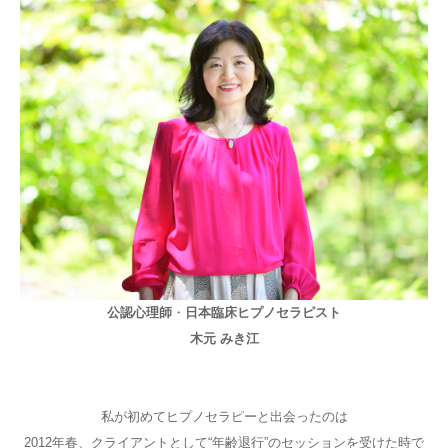
ご予約
お客様の声
よくある質問
アクセス
公認心理師
・
日本臨床ヒプノセラピスト
木元 みき江
私が初めてヒプノセラピーと出会ったのは
2012年春、クライアントとして“年齢退行”のセッションを受けた時で