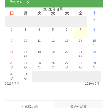
予約カレンダー
2026年8月
日
月
火
水
木
金
土
1
－
2
3
4
5
6
7
8
－
－
－
－
－
－
－
9
10
11
12
13
14
15
－
－
－
－
－
－
○
16
17
18
19
20
21
22
－
○
－
－
－
○
－
23
24
25
26
27
28
29
○
○
○
○
○
○
○
30
31
○
○
2026年7月
2026年9月
お客様の声
最近の記事