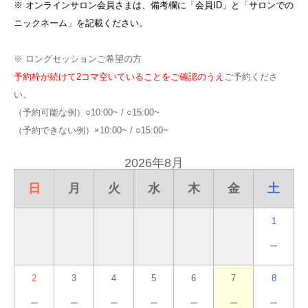
※ オンラインサロン会員さまは、備考欄に「会員ID」と「サロンでの
ニックネーム」を記載ください。
※ ロングセッションご希望の方
予約枠が続けて2コマ空いていることをご確認のうえ
ご予約くださ
い。
（予約可能な例）○10:00~ / ○15:00~
（予約できない例）×10:00~ / ○15:00~
2026年8月
日
月
火
水
木
金
土
1
－
2
3
4
5
6
7
8
－
－
－
－
－
－
－