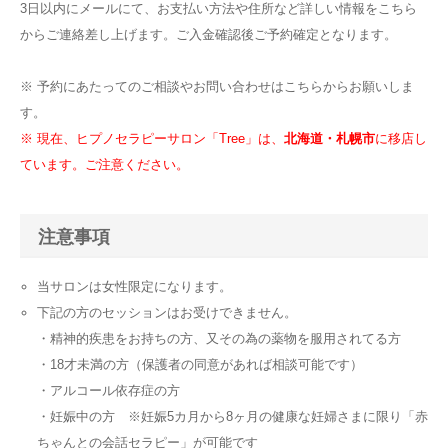
3日以内にメールにて、お支払い方法や住所など詳しい情報をこちら
からご連絡差し上げます。ご入金確認後ご予約確定となります。
ご予約
※ 予約にあたってのご相談やお問い合わせは
こちら
からお願いしま
お客様の声
す。
※ 現在、ヒプノセラピーサロン「Tree」は、
北海道・札幌市
に移店し
よくある質問
ています。ご注意ください。
アクセス
注意事項
当サロンは女性限定になります。
下記の方のセッションはお受けできません。
・精神的疾患をお持ちの方、又その為の薬物を服用されてる方
・18才未満の方（保護者の同意があれば相談可能です）
・アルコール依存症の方
・妊娠中の方 ※妊娠5カ月から8ヶ月の健康な妊婦さまに限り「赤
ちゃんとの会話セラピー」が可能です