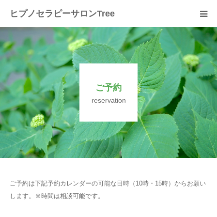
ヒプノセラピーサロンTree
ホーム
サロンについて
ご予約
セラピスト紹介
reservation
セラピーの流れ
メニュー
料金
ご予約は下記予約カレンダーの可能な日時（10時・15時）からお願い
します。※時間は相談可能です。
スクール