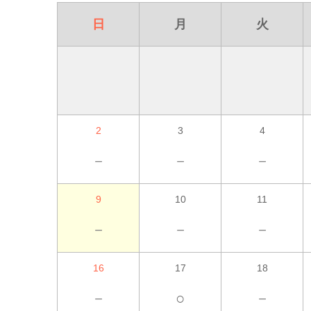
日
月
火
2
3
4
－
－
－
9
10
11
－
－
－
16
17
18
－
○
－