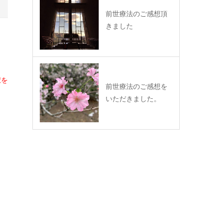
前世療法のご感想頂
きました
択を
前世療法のご感想を
いただきました。