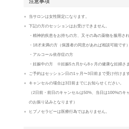
注意事項
当サロンは女性限定になります。
下記の方のセッションはお受けできません。
・精神的疾患をお持ちの方、又その為の薬物を服用さ
・18才未満の方（保護者の同意があれば相談可能です
・アルコール依存症の方
・妊娠中の方 ※妊娠5カ月から8ヶ月の健康な妊婦さ
ご予約はセッション日の1ヶ月〜3日前まで受け付けま
キャンセルの場合は3日前までにお知らせください。
（2日前・前日のキャンセルは50%、当日は100%の
のお振り込みとなります）
ヒプノセラピーは医療行為ではありません。