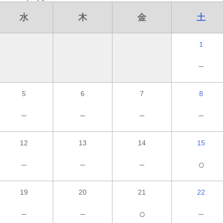
水
木
金
土
1
－
5
6
7
8
－
－
－
－
12
13
14
15
－
－
－
○
19
20
21
22
－
－
○
－