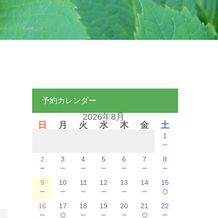
予約カレンダー
2026年8月
日
月
火
水
木
金
土
1
－
2
3
4
5
6
7
8
－
－
－
－
－
－
－
9
10
11
12
13
14
15
－
－
－
－
－
－
○
16
17
18
19
20
21
22
－
○
－
－
－
○
－