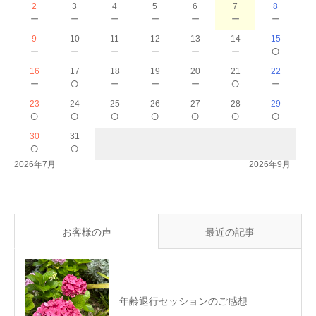
2
3
4
5
6
7
8
－
－
－
－
－
－
－
9
10
11
12
13
14
15
－
－
－
－
－
－
○
16
17
18
19
20
21
22
－
○
－
－
－
○
－
23
24
25
26
27
28
29
○
○
○
○
○
○
○
30
31
○
○
2026年7月
2026年9月
お客様の声
最近の記事
年齢退行セッションのご感想