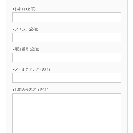
●お名前 (必須)
ご予約
お客様の声
●フリガナ(必須)
よくある質問
●電話番号 (必須)
アクセス
●メールアドレス (必須)
●お問合せ内容（必須）