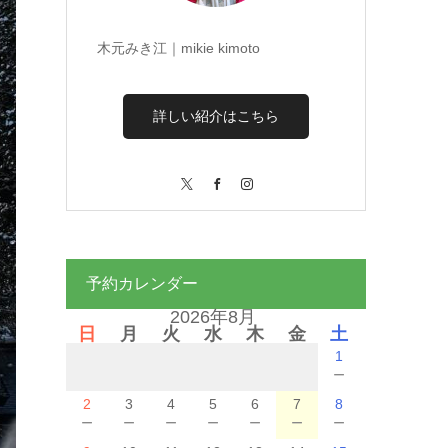
木元みき江｜mikie kimoto
詳しい紹介はこちら
X
Facebook
Instagram
予約カレンダー
2026年8月
日
月
火
水
木
金
土
1
－
2
3
4
5
6
7
8
－
－
－
－
－
－
－