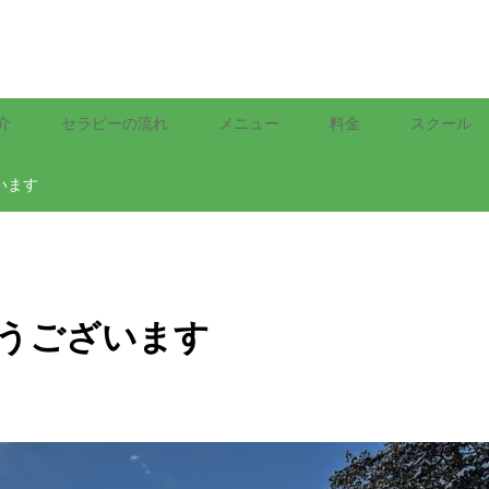
介
セラピーの流れ
メニュー
料金
スクール
います
うございます