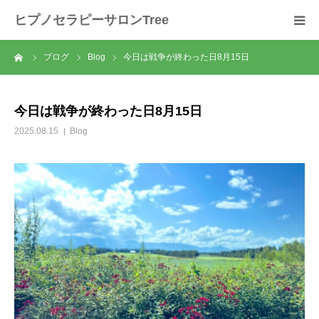
ヒプノセラピーサロンTree
ーム
ブログ
Blog
今日は戦争が終わった日8月15日
ホーム
サロンについて
今日は戦争が終わった日8月15日
2025.08.15
Blog
セラピスト紹介
セラピーの流れ
メニュー
料金
スクール