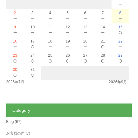
－
2
3
4
5
6
7
8
－
－
－
－
－
－
－
9
10
11
12
13
14
15
－
－
－
－
－
－
○
16
17
18
19
20
21
22
－
○
－
－
－
○
－
23
24
25
26
27
28
29
○
○
○
○
○
○
○
30
31
○
○
2026年7月
2026年9月
Category
Blog
(67)
お客様の声
(7)