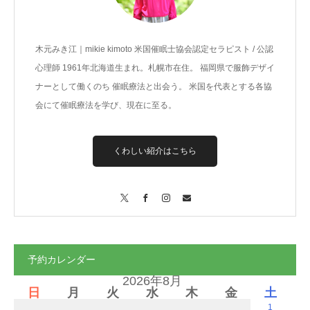
木元みき江｜mikie kimoto 米国催眠士協会認定セラピスト / 公認
心理師 1961年北海道生まれ。札幌市在住。 福岡県で服飾デザイ
ナーとして働くのち 催眠療法と出会う。 米国を代表とする各協
会にて催眠療法を学び、現在に至る。
くわしい紹介はこちら
X
Facebook
Instagram
Contact
予約カレンダー
2026年8月
日
月
火
水
木
金
土
1