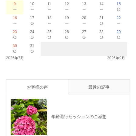
9
10
11
12
13
14
15
－
－
－
－
－
－
○
16
17
18
19
20
21
22
－
○
－
－
－
○
－
23
24
25
26
27
28
29
○
○
○
○
○
○
○
30
31
○
○
2026年7月
2026年9月
お客様の声
最近の記事
年齢退行セッションのご感想