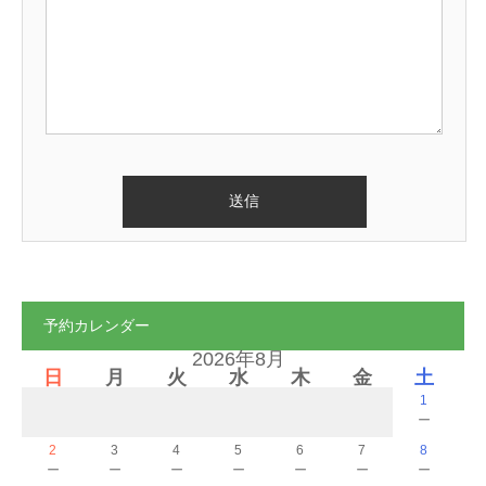
予約カレンダー
2026年8月
日
月
火
水
木
金
土
1
－
2
3
4
5
6
7
8
－
－
－
－
－
－
－