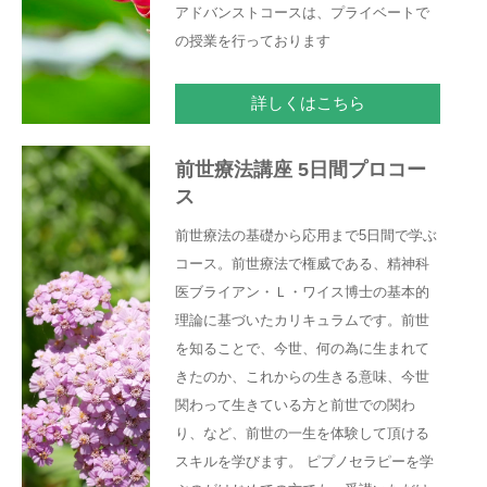
アドバンストコースは、プライベートで
の授業を行っております
詳しくはこちら
前世療法講座 5日間プロコー
ス
前世療法の基礎から応用まで5日間で学ぶ
コース。前世療法で権威である、精神科
医ブライアン・Ｌ・ワイス博士の基本的
理論に基づいたカリキュラムです。前世
を知ることで、今世、何の為に生まれて
きたのか、これからの生きる意味、今世
関わって生きている方と前世での関わ
り、など、前世の一生を体験して頂ける
スキルを学びます。 ピプノセラピーを学