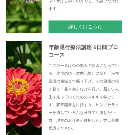
ぶのがはじめての方でも、受講いただけ
ます。
詳しくはこちら
年齢退行療法講座 5日間プロ
コース
このコースは今の悩みの原因になってい
る、幼少の頃（体内記憶）に戻り、潜在
意識の領域まで掘り下げ、その原因の植
え替え・書き換えなどを行い、新しい人
生を送っていくためのスキルを学びま
す。将来開業を目指す方、ヒプノセラピ
ーを通していろんな分野で活躍したい
方、現在のお仕事と併用したい方は是非
受講ください。