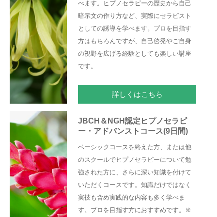
べます。ヒプノセラピーの歴史から自己
暗示文の作り方など、実際にセラピスト
としての誘導を学べます。プロを目指す
方はもちろんですが、自己啓発やご自身
の視野を広げる経験としても楽しい講座
です。
詳しくはこちら
JBCH＆NGH認定ヒプノセラピ
ー・アドバンストコース(9日間)
ベーシックコースを終えた方、または他
のスクールでヒプノセラピーについて勉
強された方に、さらに深い知識を付けて
いただくコースです。知識だけではなく
実技も含め実践的な内容も多く学べま
す。プロを目指す方におすすめです。※