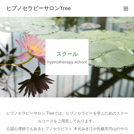
ヒプノセラピーサロンTree
ホーム
サロンについて
スクール
セラピスト紹介
hypnotherapy school
セラピーの流れ
メニュー
料金
ヒプノセラピーサロン Treeでは、ヒプノセラピーを学ぶためのスクー
ルコースをご用意しております。
スクール
公認心理師でもあるヒプノセラピスト 木元みき江が札幌市円山のサロ