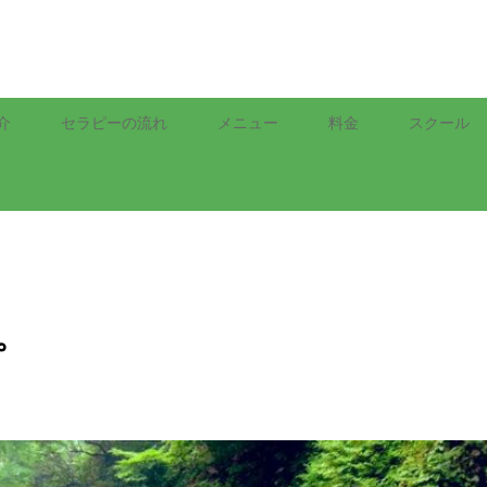
介
セラピーの流れ
メニュー
料金
スクール
。