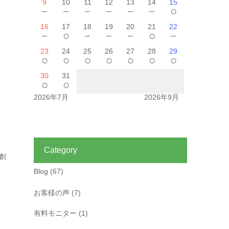
9
10
11
12
13
14
15
－
－
－
－
－
－
○
16
17
18
19
20
21
22
－
○
－
－
－
○
－
23
24
25
26
27
28
29
○
○
○
○
○
○
○
30
31
○
○
2026年7月
2026年9月
Category
創
Blog
(67)
お客様の声
(7)
有料モニター
(1)