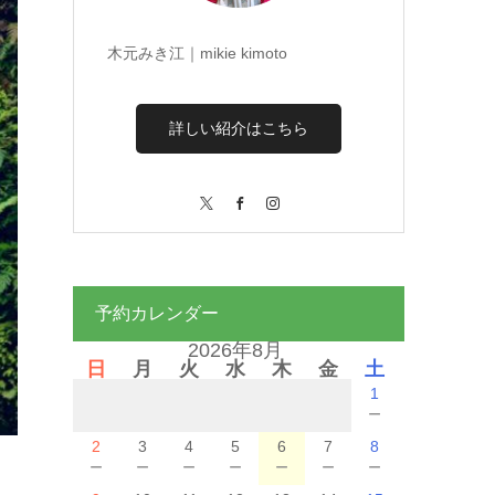
木元みき江｜mikie kimoto
詳しい紹介はこちら
X
Facebook
Instagram
予約カレンダー
2026年8月
日
月
火
水
木
金
土
1
－
2
3
4
5
6
7
8
－
－
－
－
－
－
－